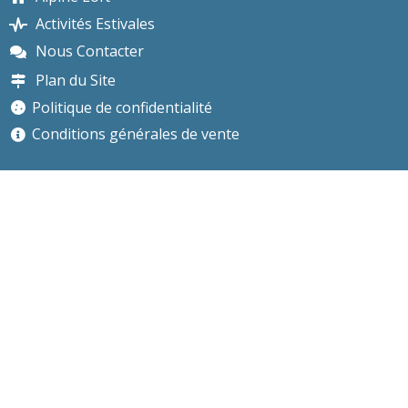
Activités Estivales
Nous Contacter
Plan du Site
Politique de confidentialité
Conditions générales de vente
Nous Contacter
hello@chalets-lesgets.com
04 50 79 75 22
168 Rue du Vieux Village
74260 Les Gets
Haute-Savoie
Rhône-Alpes
France