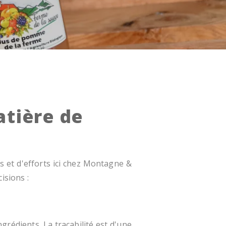
tière de
 et d'efforts ici chez Montagne &
isions :
grédients. La traçabilité est d'une