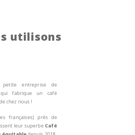
s utilisons
petite entreprise de
 qui fabrique un café
 de chez nous !
pes françaises) près de
issent leur superbe
Café
 équitable
depuis 2018.