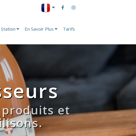
 Station
En Savoir Plus
Tarifs
sseurs
produits et
lisons.