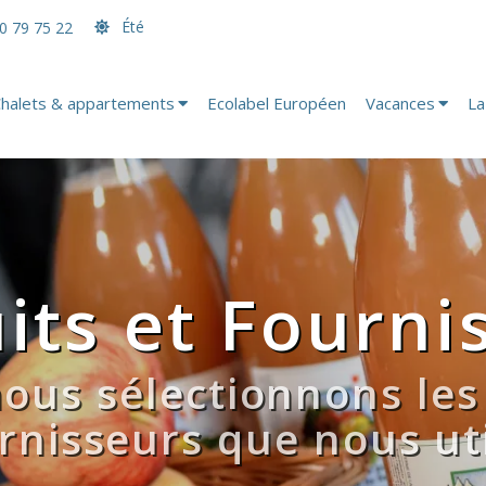
Été
0 79 75 22
halets & appartements
Ecolabel Européen
Vacances
La
its et Fourni
us sélectionnons les 
urnisseurs que nous uti