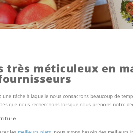
très méticuleux en ma
 fournisseurs
t une tâche à laquelle nous consacrons beaucoup de temps
s clés que nous recherchons lorsque nous prenons notre déc
rriture
arer les
meilleurs plats
, nous avons besoin des meilleurs in