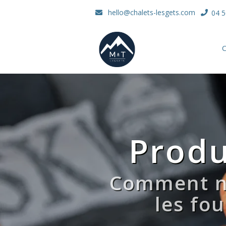
hello@chalets-lesgets.com
04 5
C
Produ
Comment no
les fo