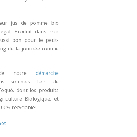
leur jus de pomme bio
régal. Produit dans leur
aussi bon pour le petit-
ong de la journée comme
 de notre
démarche
us sommes fiers de
Toqué, dont les produits
riculture Biologique, et
100% recyclable!
net