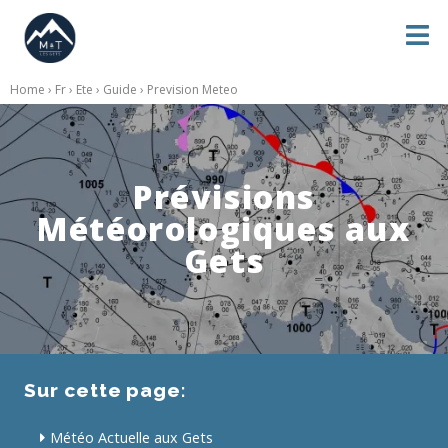
Home
›
Fr
›
Ete
›
Guide
› Prevision Meteo
Prévisions
Météorologiques aux
Gets
Sur cette page:
Météo Actuelle aux Gets