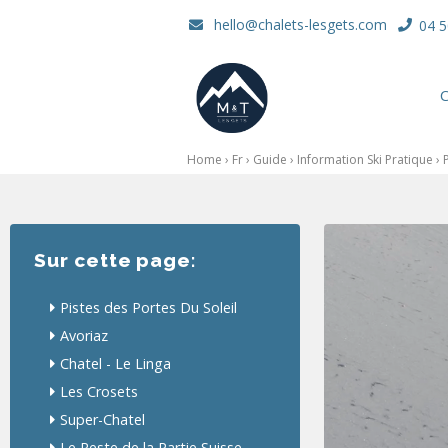
hello@chalets-lesgets.com
04 5
C
Home
›
Fr
›
Guide
›
Information Ski Pratique
› 
Sur cette page:
Pistes des Portes Du Soleil
Avoriaz
Chatel - Le Linga
Les Crosets
Super-Chatel
Le Reste de la Partie Suisse