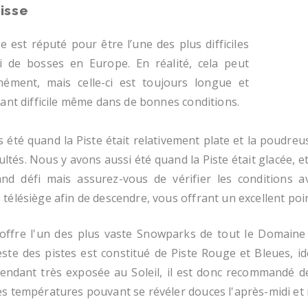
isse
e est réputé pour être l’une des plus difficiles
i de bosses en Europe. En réalité, cela peut
mément, mais celle-ci est toujours longue et
dant difficile même dans de bonnes conditions.
 été quand la Piste était relativement plate et la poudre
cultés. Nous y avons aussi été quand la Piste était glacée,
and défi mais assurez-vous de vérifier les conditions
télésiège afin de descendre, vous offrant un excellent poi
offre l'un des plus vaste Snowparks de tout le Domaine 
reste des pistes est constitué de Piste Rouge et Bleues, i
endant très exposée au Soleil, il est donc recommandé de 
es températures pouvant se révéler douces l'après-midi et 