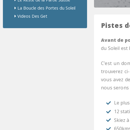
La Boucle des Portes du Soleil
Videos Des Get
Pistes d
Avant de po
du Soleil es
C’est un do
trouverez ci
vous avez de
nous serons r
Le plus
12 stat
Skiez à 
650kms 