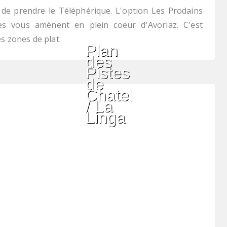
 de prendre le Téléphérique. L'option Les Prodains
s vous amènent en plein coeur d'Avoriaz. C'est
s zones de plat.
Plan
des
Pistes
de
Chatel
/ La
Linga