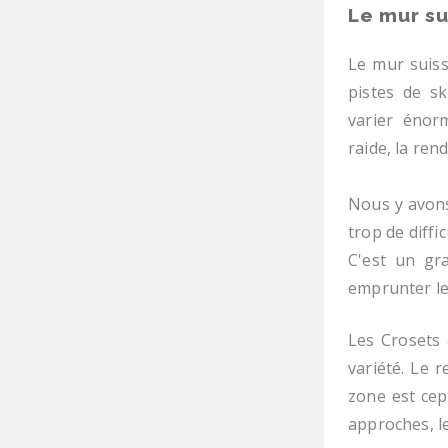
Le mur su
Le mur suiss
pistes de sk
varier énor
raide, la ren
Nous y avons
trop de diffi
C'est un gr
emprunter le 
Les Crosets 
variété. Le 
zone est cep
approches, l