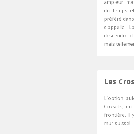
ampleur, mai
du temps et
préféré dans 
s'appelle L
descendre d'
mais tellemen
Les Cro
L'option su
Crosets, en 
frontière. I
mur suisse!