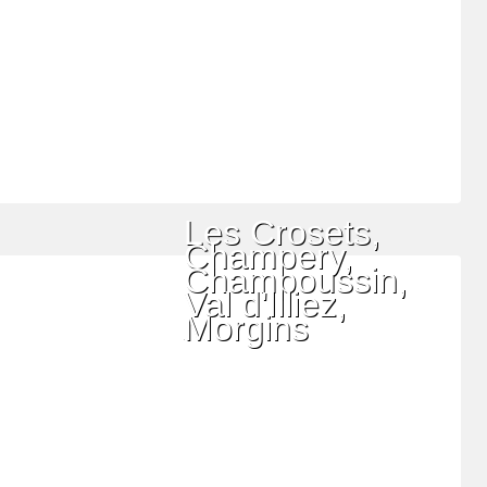
Les Crosets,
Champery,
Champoussin,
Val d'Illiez,
Morgins