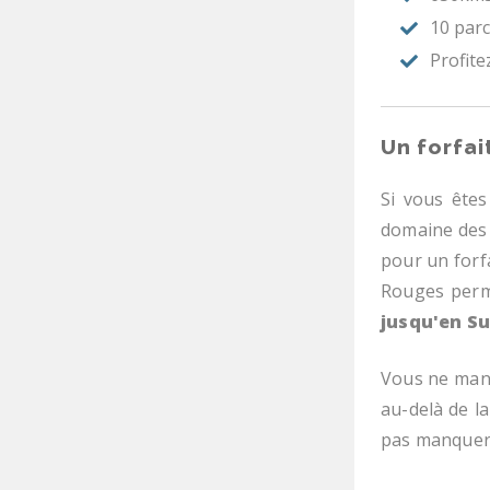
10 parc
Profitez
Un forfai
Si vous ête
domaine des P
pour un forfa
Rouges perme
jusqu'en Su
Vous ne manq
au-delà de la
pas manquer