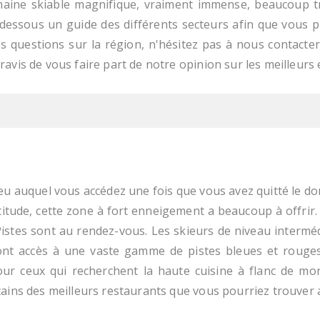
maine skiable magnifique, vraiment immense, beaucoup t
-dessous un guide des différents secteurs afin que vous pu
s questions sur la région, n'hésitez pas à nous contacte
avis de vous faire part de notre opinion sur les meilleurs 
ieu auquel vous accédez une fois que vous avez quitté le do
titude, cette zone à fort enneigement a beaucoup à offrir. 
Pistes sont au rendez-vous. Les skieurs de niveau interméd
 ont accès à une vaste gamme de pistes bleues et rouges
our ceux qui recherchent la haute cuisine à flanc de mo
ains des meilleurs restaurants que vous pourriez trouver a